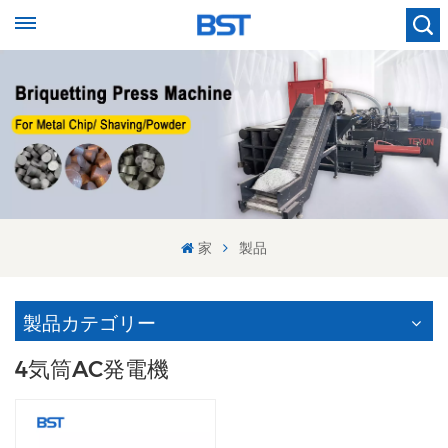
家
製品
製品カテゴリー
4気筒AC発電機